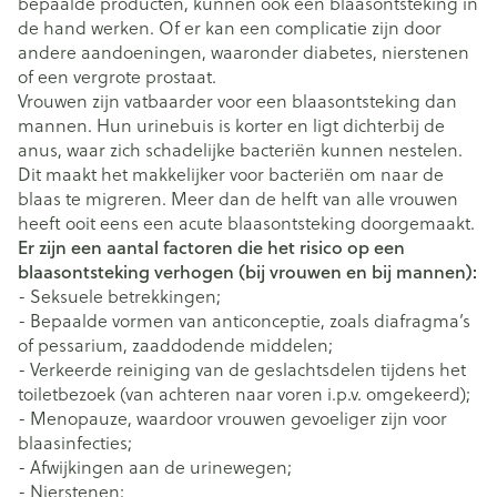
bepaalde producten, kunnen ook een blaasontsteking in
de hand werken. Of er kan een complicatie zijn door
andere aandoeningen, waaronder diabetes, nierstenen
of een vergrote prostaat.
Vrouwen zijn vatbaarder voor een blaasontsteking dan
mannen. Hun urinebuis is korter en ligt dichterbij de
anus, waar zich schadelijke bacteriën kunnen nestelen.
Dit maakt het makkelijker voor bacteriën om naar de
blaas te migreren. Meer dan de helft van alle vrouwen
heeft ooit eens een acute blaasontsteking doorgemaakt.
Er zijn een aantal factoren die het risico op een
blaasontsteking verhogen (bij vrouwen en bij mannen):
- Seksuele betrekkingen;
- Bepaalde vormen van anticonceptie, zoals diafragma’s
of pessarium, zaaddodende middelen;
- Verkeerde reiniging van de geslachtsdelen tijdens het
toiletbezoek (van achteren naar voren i.p.v. omgekeerd);
- Menopauze, waardoor vrouwen gevoeliger zijn voor
blaasinfecties;
- Afwijkingen aan de urinewegen;
- Nierstenen;