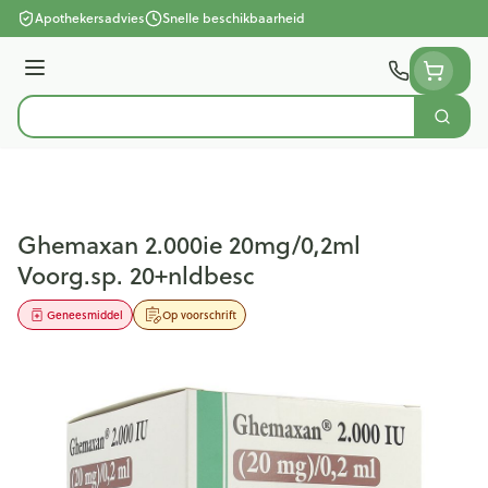
Ga naar de inhoud
Apothekersadvies
Snelle beschikbaarheid
Menu
Zoek
Product, merk, categorie...
Ghemaxan 2.000ie 20mg/0,2ml
Voorg.sp. 20+nldbesc
Geneesmiddel
Op voorschrift