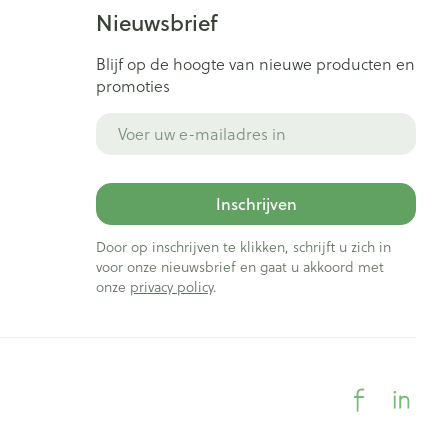
Bed
Nieuwsbrief
ng zon
Doorliggen - decubitis
ie
Urinewegen
Blijf op de hoogte van nieuwe producten en
Toon meer
promoties
E-mail adres
id, spanning
Stoppen met roken
t en intieme
Gezichtsreiniging -
ontschminken
n Orthopedie
Instrumenten
Inschrijven
sche
Anti tumor middelen
en
Reinigingsmelk, - crème, -
Door op inschrijven te klikken, schrijft u zich in
ie
olie en gel
voor onze nieuwsbrief en gaat u akkoord met
onze
privacy policy
.
jn
Tonic - lotion
Anesthesie
zorging
Micellair water
Specifiek voor de ogen
ie
Diverse geneesmiddelen
et
Toon meer