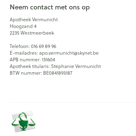
Neem contact met ons op
Zuurstof
Eelt
Eksteroog - lik
Ademhalingsst
Apotheek Vermunicht
Hoogzand 4
Toon meer
2235
Westmeerbeek
Spieren en ge
Telefoon:
016 69 89 96
E-mailadres:
apo.vermunicht@
skynet.be
Specifiek voo
APB nummer:
131604
Naalden en sp
Apotheek titularis:
Stephanie Vermunicht
Lichaamsverzo
Infecties
BTW nummer:
BE0841893187
Spuiten
Deodorant
Oplossing voor 
Gezichtsverzor
Luizen
Naalden
Naalden voor i
pennaalden
Diagnostica
Toon meer
Haar