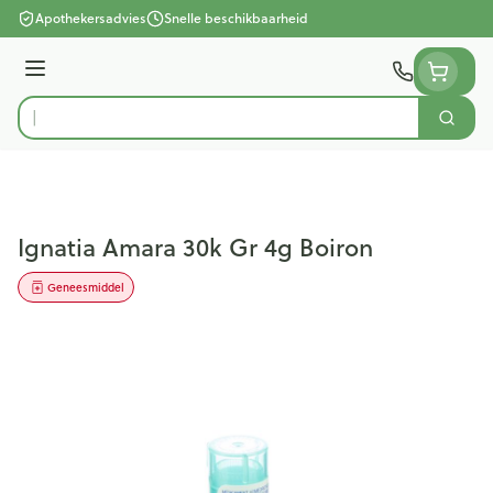
Ga naar de inhoud
Apothekersadvies
Snelle beschikbaarheid
Menu
Zoek
Product, merk, categorie...
Ignatia Amara 30k Gr 4g Boiron
Geneesmiddel