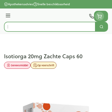
Ga naar de inhoud
Apothekersadvies
Snelle beschikbaarheid
Menu
Zoek
Product, merk, categorie...
Isotiorga 20mg Zachte Caps 60
Geneesmiddel
Op voorschrift