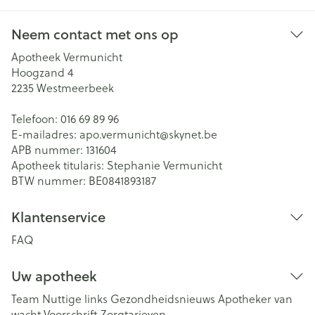
Neem contact met ons op
Apotheek Vermunicht
Hoogzand 4
2235
Westmeerbeek
Telefoon:
016 69 89 96
E-mailadres:
apo.vermunicht@
skynet.be
APB nummer:
131604
Apotheek titularis:
Stephanie Vermunicht
BTW nummer:
BE0841893187
Klantenservice
FAQ
Uw apotheek
Team
Nuttige links
Gezondheidsnieuws
Apotheker van
wacht
Voorschrift
Zorgtarieven