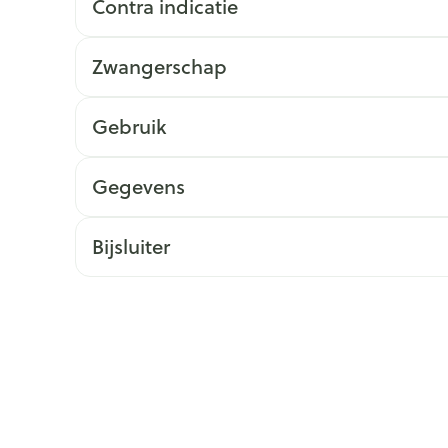
Contra indicatie
ging
Supplementen
Insectenwe
Mondmaskers
middelen
Zwangerschap
issen
 -
Gebruik
id
id
Gegevens
Bijsluiter
Zelfbruiner
Scheren