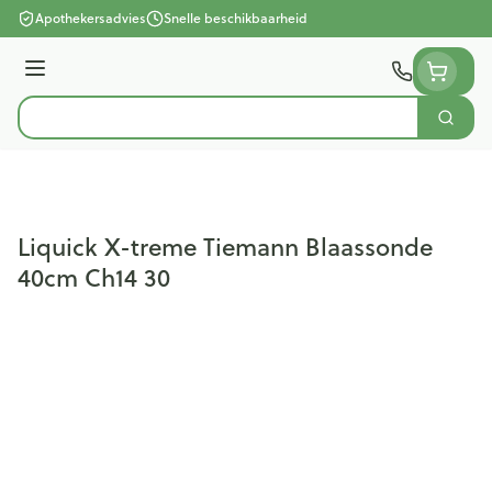
Ga naar de inhoud
Apothekersadvies
Snelle beschikbaarheid
Menu
Zoek
Product, merk, categorie...
Liquick X-treme Tiemann Blaassonde
40cm Ch14 30