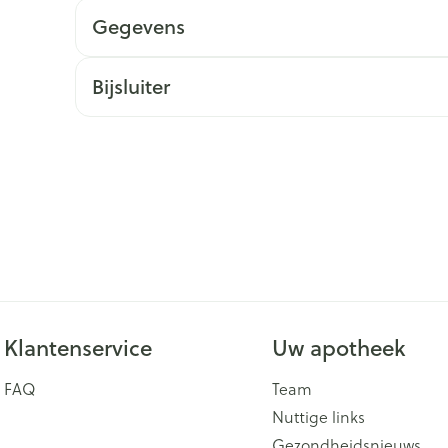
Gegevens
ging
Supplementen
Insectenwe
Mondmaskers
middelen
issen
Bijsluiter
 -
id
id
Zelfbruiner
Scheren
Klantenservice
Uw apotheek
FAQ
Team
Nuttige links
Gezondheidsnieuws