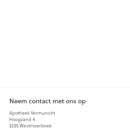
Gezichtsverzor
Pillendozen en
accessoires
Pigmentstoorn
Gevoelige huid
geïrriteerde hu
Gemengde hu
Doffe huid
Toon meer
Snurken
Neem contact met ons op
Apotheek Vermunicht
Hoogzand 4
2235
Westmeerbeek