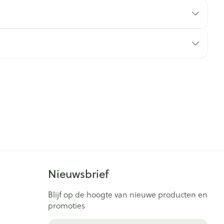
rende
Parfums en
geurproducten
CBD
Nieuwsbrief
Blijf op de hoogte van nieuwe producten en
promoties
E-mail adres