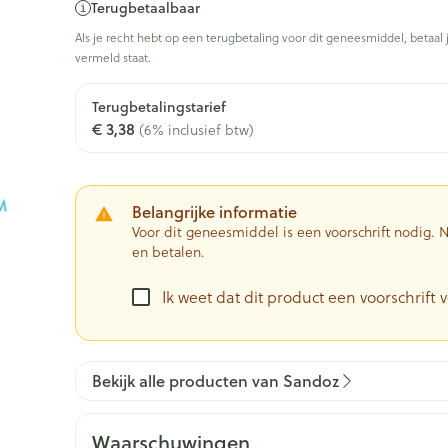
Terugbetaalbaar
0+ categorie
Als je recht hebt op een terugbetaling voor dit geneesmiddel, betaal 
Wondzorg
EHBO
vermeld staat.
ie
ven
Homeopathie
Spieren en gewrichten
Gemoed en 
Ogen
Neus
Neus
Ogen
eneeskunde categorie
Vilt
Podologie
n
Ooginfecties
Tabletten
Terugbetalingstarief
Spray
Oogspoelin
€ 3,38
(6% inclusief btw)
Handschoenen
Cold - Hot t
Oren
Ogen
Anti allergische en anti
Neussprays 
 en EHBO categorie
denborstels
Oogdruppe
warm/koud
inflammatoire middelen
al
Wondhelend
los
Creme - gel
Verbanddo
 antiviraal
Ontzwellende middelen
insecten categorie
Brandwonden
 pluimen
Accessoires
Belangrijke informatie
Droge ogen
Medische h
Glaucoom
Voor dit geneesmiddel is een voorschrift nodig.
Toon meer
en betalen.
ddelen categorie
Toon meer
Toon meer
Ik weet dat dit product een voorschrift v
en
e en
Nagels
Diabetes
Zonnebesc
Stoma
Hart- en bloedvaten
Bloedverdu
stolling
Bekijk alle producten van Sandoz
eelt en
Nagellak
Bloedglucosemeter
Aftersun
Stomazakje
len
Kalk- en schimmelnagels
Teststrips en naalden
Lippen
Stomaplaat
spray
ires
Waarschuwingen