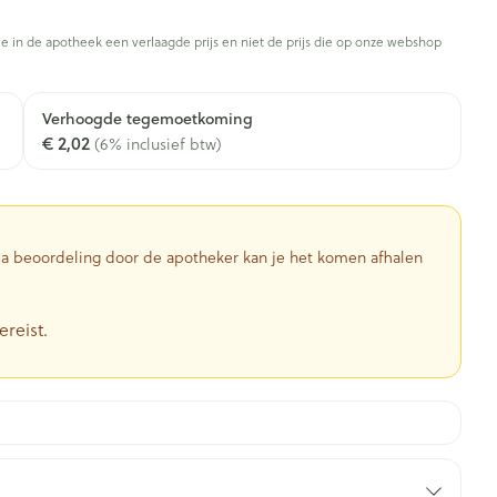
Toon meer
je in de apotheek een verlaagde prijs en niet de prijs die op onze webshop
Diagnosetesten en
stress
Vlooien en teken
Mond en keel
meetapparatuur
Oren
Zuigtabletten
Verhoogde tegemoetkoming
Alcoholtest
g
Oordopjes
€ 2,02
(6% inclusief btw)
herapie -
Mond, muil of snavel
en -druppels
Spray - oplossing
Bloeddrukmeter
ls
Oorreiniging
Cholesteroltest
zen
Oordruppels
Hartslagmeter
ulpmiddelen
 Na beoordeling door de apotheker kan je het komen afhalen
Toon meer
ereist.
herming
Hygiëne
Ergonomie
nning en -
Aambeien
s
Bad en douche
Ademhaling en zuurstof
je
Badkamer