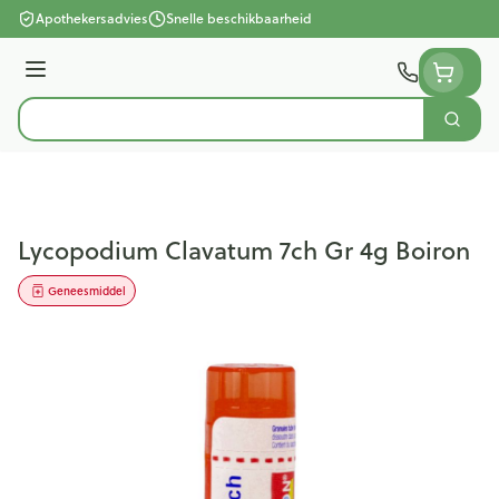
Ga naar de inhoud
Apothekersadvies
Snelle beschikbaarheid
Menu
Zoek
Product, merk, categorie...
Lycopodium Clavatum 7ch Gr 4g Boiron
Geneesmiddel