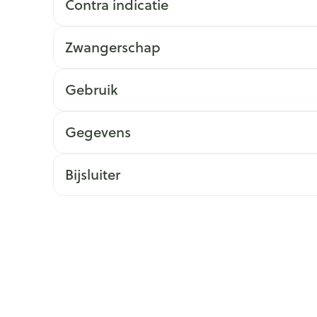
Contra indicatie
ging
Supplementen
Insectenwe
Mondmaskers
middelen
Zwangerschap
issen
 -
Gebruik
id
id
Gegevens
Bijsluiter
Zelfbruiner
Scheren