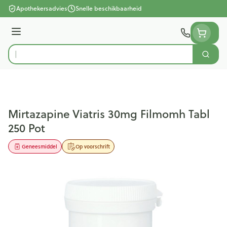
Ga naar de inhoud
Apothekersadvies
Snelle beschikbaarheid
Menu
Zoek
Product, merk, categorie...
Mirtazapine Viatris 30mg Filmomh Tabl
250 Pot
Geneesmiddel
Op voorschrift