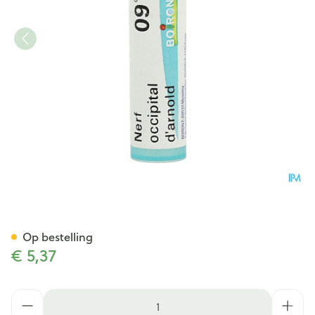
Nerf Occipital D'arnold 9ch G
Op bestelling
€ 5,37
Aantal