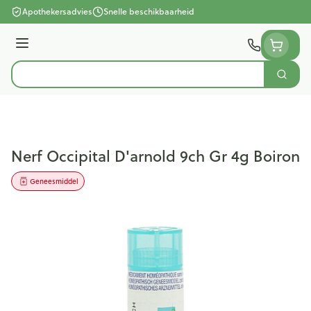
Ga naar de inhoud
Apothekersadvies
Snelle beschikbaarheid
Menu
Zoek
Product, merk, categorie...
Nerf Occipital D'arnold 9ch Gr 4g Boiron
Geneesmiddel