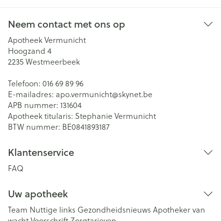
Neem contact met ons op
Apotheek Vermunicht
Hoogzand 4
2235
Westmeerbeek
Telefoon:
016 69 89 96
E-mailadres:
apo.vermunicht@
skynet.be
APB nummer:
131604
Apotheek titularis:
Stephanie Vermunicht
BTW nummer:
BE0841893187
Klantenservice
FAQ
Uw apotheek
Team
Nuttige links
Gezondheidsnieuws
Apotheker van
wacht
Voorschrift
Zorgtarieven