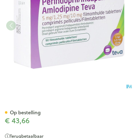
Perind./indap./amlod.teva 5/
Op bestelling
€ 43,66
Terugbetaalbaar