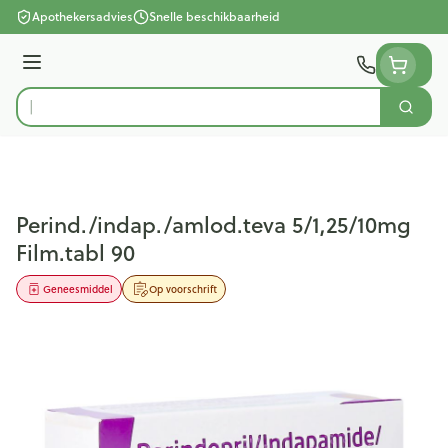
Ga naar de inhoud
Apothekersadvies
Snelle beschikbaarheid
Menu
Zoek
Product, merk, categorie...
Perind./indap./amlod.teva 5/1,25/10mg
Film.tabl 90
Geneesmiddel
Op voorschrift