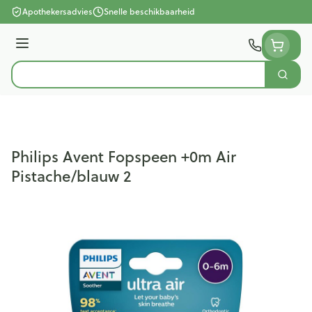
Ga naar de inhoud
Apothekersadvies
Snelle beschikbaarheid
Menu
Zoek
Product, merk, categorie...
Philips Avent Fopspeen +0m Air
Pistache/blauw 2