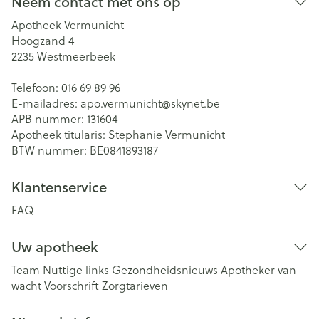
Neem contact met ons op
Apotheek Vermunicht
Hoogzand 4
2235
Westmeerbeek
Telefoon:
016 69 89 96
E-mailadres:
apo.vermunicht@
skynet.be
APB nummer:
131604
Apotheek titularis:
Stephanie Vermunicht
BTW nummer:
BE0841893187
Klantenservice
FAQ
Uw apotheek
Team
Nuttige links
Gezondheidsnieuws
Apotheker van
wacht
Voorschrift
Zorgtarieven