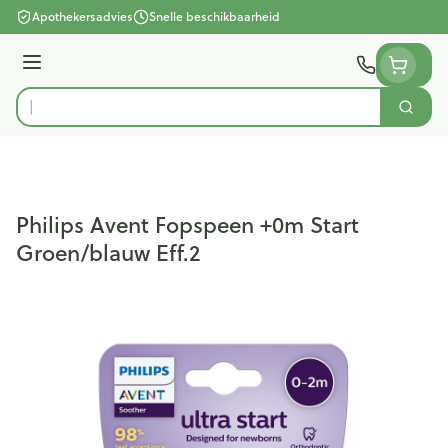
Ga naar de inhoud
Apothekersadvies
Snelle beschikbaarheid
Menu
Zoek
Product, merk, categorie...
Philips Avent Fopspeen +0m Start
Groen/blauw Eff.2