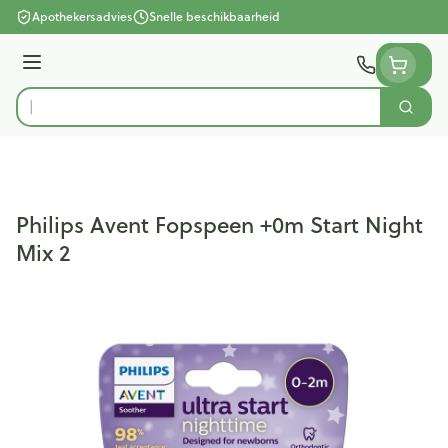
Ga naar de inhoud
Apothekersadvies
Snelle beschikbaarheid
Menu
Zoek
Product, merk, categorie...
Philips Avent Fopspeen +0m Start Night
Mix 2