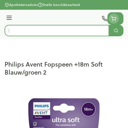
Ga naar de inhoud
Apothekersadvies
Snelle beschikbaarheid
Menu
Zoek
Product, merk, categorie...
Philips Avent Fopspeen +18m Soft
Blauw/groen 2