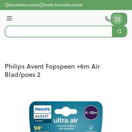
Ga naar de inhoud
Apothekersadvies
Snelle beschikbaarheid
Menu
Zoek
Product, merk, categorie...
Philips Avent Fopspeen +6m Air
Blad/poes 2