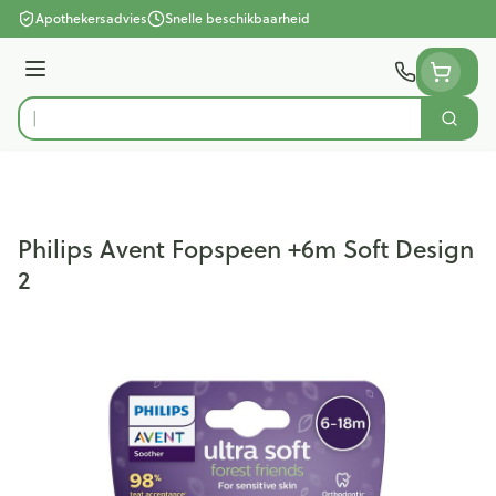
Ga naar de inhoud
Apothekersadvies
Snelle beschikbaarheid
Menu
Zoek
Product, merk, categorie...
Philips Avent Fopspeen +6m Soft Design
2