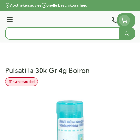
Ga naar de inhoud
Apothekersadvies
Snelle beschikbaarheid
Menu
Zoek
Product, merk, categorie...
Pulsatilla 30k Gr 4g Boiron
Geneesmiddel