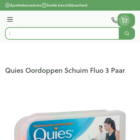
Ga naar de inhoud
Apothekersadvies
Snelle beschikbaarheid
Menu
Zoek
Product, merk, categorie...
Quies Oordoppen Schuim Fluo 3 Paar