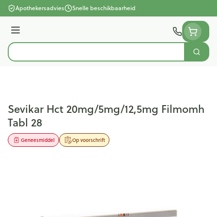
Ga naar de inhoud
Apothekersadvies
Snelle beschikbaarheid
Menu
Zoek
Product, merk, categorie...
Sevikar Hct 20mg/5mg/12,5mg Filmomh
Tabl 28
Geneesmiddel
Op voorschrift