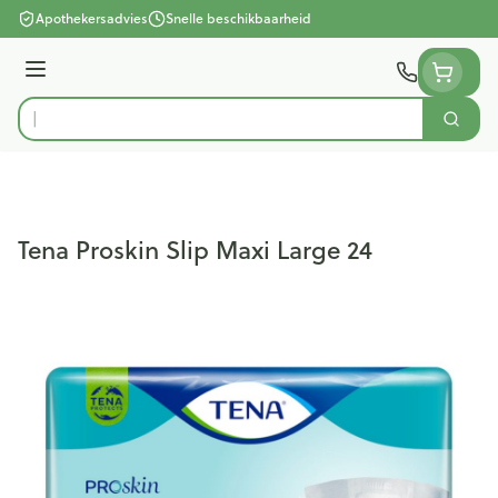
Ga naar de inhoud
Apothekersadvies
Snelle beschikbaarheid
Menu
Zoek
Product, merk, categorie...
Tena Proskin Slip Maxi Large 24