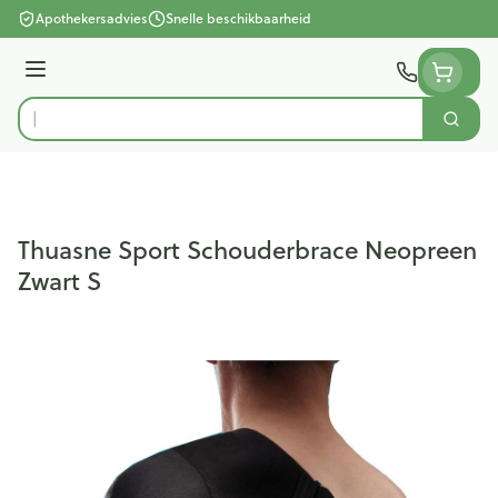
Ga naar de inhoud
Apothekersadvies
Snelle beschikbaarheid
Menu
Zoek
Product, merk, categorie...
Thuasne Sport Schouderbrace Neopreen
Zwart S