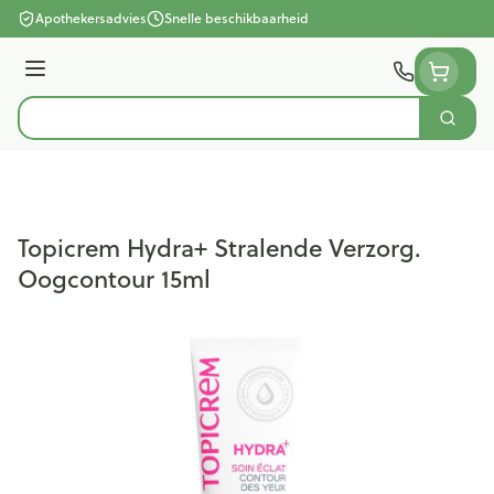
Ga naar de inhoud
Apothekersadvies
Snelle beschikbaarheid
Menu
Zoek
Product, merk, categorie...
Topicrem Hydra+ Stralende Verzorg.
Oogcontour 15ml