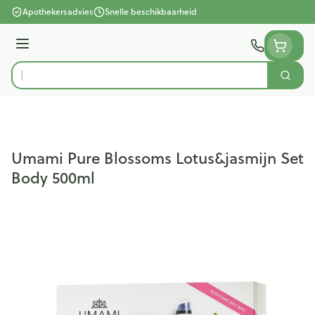
Ga naar de inhoud
Apothekersadvies
Snelle beschikbaarheid
Menu
Zoek
Product, merk, categorie...
Umami Pure Blossoms Lotus&jasmijn Set
Body 500ml