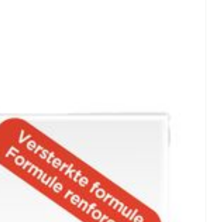
rende
Parfums en
geurproducten
gan
- 25°C)
CBD