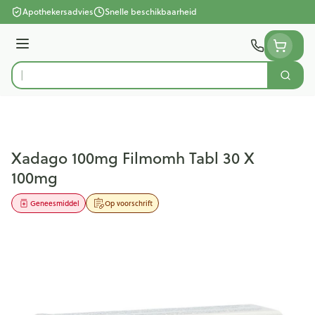
Ga naar de inhoud
Apothekersadvies
Snelle beschikbaarheid
Menu
Zoek
Product, merk, categorie...
Xadago 100mg Filmomh Tabl 30 X
100mg
Geneesmiddel
Op voorschrift