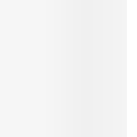
rende
Parfums en
geurproducten
CBD