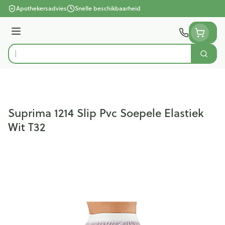
Ga naar de inhoud
Apothekersadvies
Snelle beschikbaarheid
Menu
Zoek
Product, merk, categorie...
Suprima 1214 Slip Pvc Soepele Elastiek
Wit T32