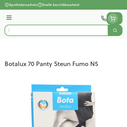
Ga naar de inhoud
Apothekersadvies
Snelle beschikbaarheid
Menu
Zoek
Product, merk, categorie...
Botalux 70 Panty Steun Fumo N5